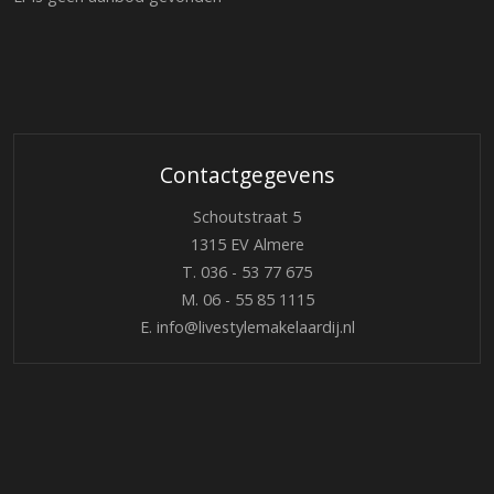
Contactgegevens
Schoutstraat 5
1315 EV Almere
T.
036 - 53 77 675
M.
06 - 55 85 1115
E.
info@livestylemakelaardij.nl