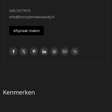
Op loop- fietsafstand kunt u heerlijk recreëren in het
naastgelegen Meridiaanpark, de Oostvaardersplassen en het
036-5377675
Kottersbos.
info@livestylemakelaardij.nl
Kortom, een ideale gezinswoning en locatie voor een jong
gezin!
Afspraak maken
Begane grond:
– entree/hal met garderobe en deur naar de woonkamer
– meterkast voorzien van glasvezelaansluiting
– wanden begane grond afgewerkt met spachtelputz
– gehele begane grond voorzien van laminaatvloer
– riante living met ruimte voor grote zithoek en eettafel
– grote raampartijen aan voor- en achterzijde t.b.v. veel
wenselijk daglicht
– praktische diepe trapkast met ruimte voor extra vrieskast
Kenmerken
– deur naar tussenhal met toegang toilet en trapopgang
– toiletruimte met closet en fonteintje
– complete keuken in ruime L-opstelling uitgevoerd met zwart
Caesarstone werkblad en witte fronten. RVS spoelbak, 90 cm