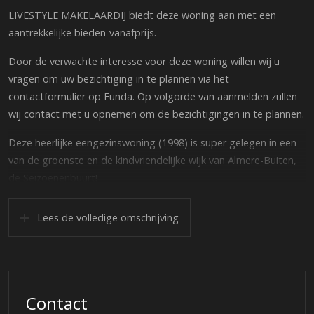
LIVESTYLE MAKELAARDIJ biedt deze woning aan met een
aantrekkelijke bieden-vanafprijs.
Door de verwachte interesse voor deze woning willen wij u
vragen om uw bezichtiging in te plannen via het
contactformulier op Funda. Op volgorde van aanmelden zullen
wij contact met u opnemen om de bezichtigingen in te plannen.
Deze heerlijke eengezinswoning (1998) is super gelegen in een
van de groenste en de kindvriendelijke wijk van Almere-Buiten,
de Seizoenenbuurt!
De woning staat op een ruim perceel van 138 m² eigen grond
en de in 2020 vernieuwde achtertuin is ideaal gesitueerd op het
Lees de volledige omschrijving
zonnige zuidwesten.
In de nabije omgeving vindt u diverse voorzieningen zoals,
openbaar vervoer, een grote PLUS supermarkt, winkels, diverse
scholen en erg veel natuur! Via de brede en groene lanen die de
Contact
wijk rijk is, bereikt u binnen enkele minuten de uitvalswegen.