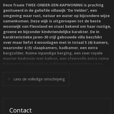
Deze fraaie TWEE-ONDER-EEN-KAPWONING is prachtig
gesitueerd in de geliefde villawijk “De Velden”, een
omgeving waar rust, natuur en water op bijzondere wijze
samenkomen. Deze wijk is uitgeroepen tot de beste
woonwijk van Flevoland en staat bekend om haar rustige,
groene en bijzonder kindvriendelijke karakter. De in
karakteristieke jaren-30 stijl gebouwde villa beschikt
over maar liefst 4 woonlagen met in totaal 5 (6) kamers,
waaronder 4 (5) slaapkamers, badkamer, een extra
bergzolder, Ruime inpandige berging, een zeer royale
master-bedroom met balkon, een sfeervolle extra ruime
living met openhaard en halfronde tuingerichte serre.
De woning ligt op een mooie locatie in de kindvriendelijke
Lees de volledige omschrijving
villawijk ‘De Velden’, een wijk die bekend staat om haar
groene opzet, weidse omgevingen en een prettige
woonbeleving. Maar ook de hechte buurtgemeenschap:
bewoners ervaren veel onderling contact, sociale cohesie
en een sterk gevoel van veiligheid. Uit onderzoek (2021)
gaven bewoners de wijk zelfs het rapportcijfer 8,57 – het
Contact
hoogste van Flevoland.