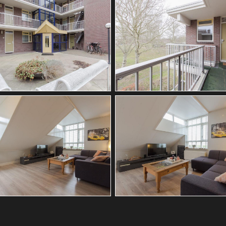
rs (1 slaapkamer)
amer
, wastafel
sche ventilatie, tv kabel