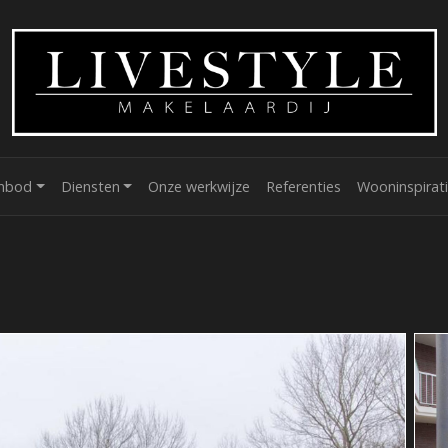
nbod
Diensten
Onze werkwijze
Referenties
Wooninspirat