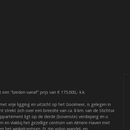
en "bieden-vanaf" prijs van € 175.000,- k.k.
vrije ligging en uitzicht op het Gooimeer, is gelegen in
ht strekt zich over een breedte van ca. 8 km. van de Stichtse
appartement ligt op de derde (bovenste) verdieping en u
m en vlakbij het gezellige centrum van Almere-Haven met
n het winkelcentrum. Er zijn volop wandel- en