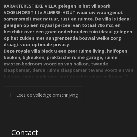
KARAKTERESTIEKE VILLA gelegen in het villapark
VOGELHORST I te ALMERE-HOUT waar uw woongenot
samensmelt met natuur, rust en ruimte. De villa is ideaal
gelegen op een royaal perceel van totaal 796 m2, en
beschikt over een goed onderhouden tuin ideaal gelegen
op het zuiden met aangrenzende boswal welke zorg
draagt voor optimale privacy.
Deze royale villa biedt u een zeer ruime living, halfopen
keuken, bijkeuken, praktische ruime garage, ruime
master-bedroom voorzien van balkon, tweede
slaapkamer, derde ruime slaapkamer tevens voorzien van
balkon, ruime badkamer met douchecabine en ligbad, 2
toiletruimtes en een ruime bergvliering.
Lees de volledige omschrijving
Dit villapark in Almere-Hout kenmerkt zich door de zeer
groene en rustige woonomgeving grenzend aan de 27-
holes Golfbaan en de boswachterij Almeerderhout.
Alle villa’s zijn hier gebouwd op royale kavels, onderling
gescheiden door groenvoorzieningen en gelegen aan
doodlopende laantjes. Aan het einde van de laan loopt u
Contact
zo het bos in en langs de vele wandel- of fietspaden