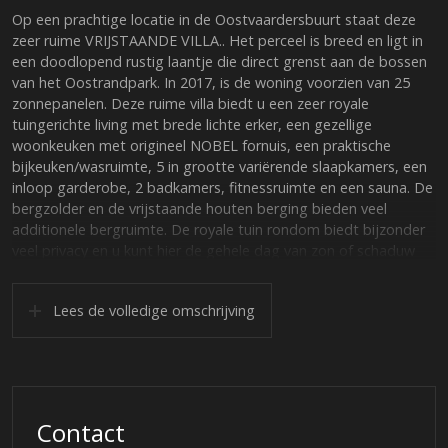
Op een prachtige locatie in de Oostvaardersbuurt staat deze
zeer ruime VRIJSTAANDE VILLA.. Het perceel is breed en ligt in
een doodlopend rustig laantje die direct grenst aan de bossen
van het Oostrandpark. In 2017, is de woning voorzien van 25
zonnepanelen. Deze ruime villa biedt u een zeer royale
tuingerichte living met brede lichte erker, een gezellige
woonkeuken met origineel NOBEL fornuis, een praktische
bijkeuken/wasruimte, 5 in grootte variërende slaapkamers, een
inloop garderobe, 2 badkamers, fitnessruimte en een sauna. De
bergzolder en de vrijstaande houten berging bieden veel
additionele bergruimte. De royale tuin rondom biedt bijzonder
veel privacy en u kunt hier de gehele dag van zon of schaduw
genieten.
Lees de volledige omschrijving
LIGGING
De Oostvaardersbuurt is een ruim opgezette wijk met veel
groen, mede door het Oostrandpark en het aangrenzende
Natuurgebied de Oostvaardersplassen, welke binnen 5 minuten
wandelen te bereiken is en waar u volop van de natuur kunt
genieten door de vele fiets- en wandelroutes. De villa ligt
Contact
gelegen in een rustige straat, maar ook in de nabijheid van de