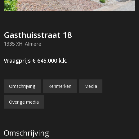
Gasthuisstraat
18
1335 XH
Almere
Vraagprijs
€ 645.000
k.k.
Omschrijving
Kenmerken
Media
Overige media
Omschrijving