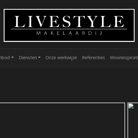
nbod
Diensten
Onze werkwijze
Referenties
Wooninspirat