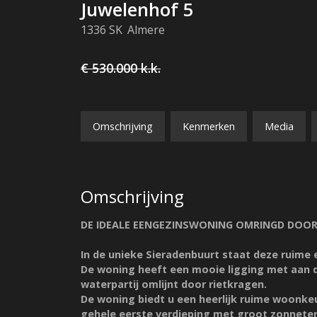
Juwelenhof
5
1336 SK
Almere
€ 530.000
k.k.
Omschrijving
Kenmerken
Media
Omschrijving
DE IDEALE EENGEZINSWONING OMRINGD DOOR
In de unieke Sieradenbuurt staat deze ruim
De woning heeft een mooie ligging met aan de
waterpartij omlijnt door rietkragen.
De woning biedt u een heerlijk ruime woonkeu
gehele eerste verdieping met groot zonneter