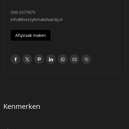
boswachterij Almeerderhout met vele fiets- en wandelpaden.
Ook de uitvalswegen richting Utrecht en Amsterdam zijn
036-5377675
gemakkelijk en snel te bereiken.
info@livestylemakelaardij.nl
Vanaf 2018 tot heden hebben de eigenaren kosten nog moeite
gespaard om alles in en rond de woning aan te passen t.b.v.
Afspraak maken
een maximale invulling van hun woonwensen en het woongenot.
Alle details hierover vindt u in de onderstaande omschrijving.
Kortom: een luxe instapklare villa met maximale garantie op
woongenot!
Alvorens wij u gaan overspoelen met alle details, eerst even een
overzicht van de belangrijkste data en uitgevoerde
werkzaamheden:
2018: Realisatie grote uitbouw t.b.v. fantastische woonkeuken.
Kenmerken
2018: Volledige renovatie/verbouwing begane grond en 1e
verdieping.
2018: Volledige tuin onder architectuur nieuw ingericht en