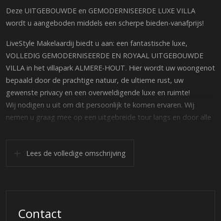
Deze UITGEBOUWDE en GEMODERNISEERDE LUXE VILLA
wordt u aangeboden middels een scherpe bieden-vanafprijs!
LiveStyle Makelaardij biedt u aan: een fantastische luxe,
VOLLEDIG GEMODERNISEERDE EN ROYAAL UITGEBOUWDE
VILLA in het villapark ALMERE-HOUT. Hier wordt uw woongenot
bepaald door de prachtige natuur, de ultieme rust, uw
gewenste privacy en een overweldigende luxe en ruimte!
Wij nodigen u uit om dit persoonlijk te komen ervaren. Wij
nemen u graag mee op een uitgebreide tour langs en door alle
facetten die deze woning, tuin en woonomgeving uniek maken.
Achteraf wilt u nog maar één ding…….. (dit laat zich raden)
Lees de volledige omschrijving
De VILLA is ideaal gelegen op een zeer royaal perceel van totaal
1.109 m2, incl. de aangrenzende boswal. De volledig vernieuwde
en onder architectuur aangelegde tuin is ideaal gesitueerd op
het westen en noordwesten.
Contact
In de direct omgeving bevindt zich de 27-holes golfbaan en de