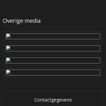
Kook/spoeleiland:
– Beton werkblad met rvs-spoelbak.
– Hoogglans greeploze fronten en wangen rondom.
Overige media
– Luxe diepe (pannen)lades en blinde lades.
– Open vakken aan voorzijde t.b.v. accessoires.
– Wegzinkbaar elektrapunt in werkblad.
– SIEMENS inductie kookplaat met geïntegreerde downdraft
afzuiging.
– SIEMENS volledig geïntegreerde vaatwasmachine.
– Quooker t.b.v. instant gekookt water,
Wandopstelling:
– 7-deurs breed en plafond hoog
– Greeploze fronten met eikenlook afwerking
– Wandopstelling geplaatst tussen gestukte wangen aan
weerszijde.
– SIEMENS hete luchtoven/magnetron.
– SIEMENS oven met stoomfunctie.
Contactgegevens
– SIEMENS inbouw koffieautomaat