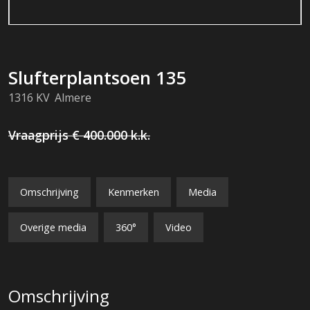
Slufterplantsoen
135
1316 KV
Almere
Vraagprijs
€ 400.000
k.k.
Omschrijving
Kenmerken
Media
Overige media
360°
Video
Omschrijving