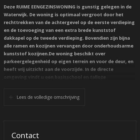
Deze RUIME EENGEZINSWONING is gunstig gelegen in de
Waterwijk. De woning is optimaal vergroot door het
rechttrekken van de achtergevel op de eerste verdieping
en de toevoeging van een extra brede kunststof
dakkapel op de tweede verdieping. Bovendien zijn bijna
alle ramen en kozijnen vervangen door onderhoudsarme
kunststof kozijnen.De woning beschikt over
parkeergelegenheid op eigen terrein en voor de deur, en
heeft vrij uitzicht aan de voorzijde. In de directe
omgeving vindt u een basisschool en talloze
speelgelegenheden en groene speelvelden. Daarnaast
zijn er diverse voorzieningen in de buurt, zoals de Jumbo
Lees de volledige omschrijving
supermarkt, diverse basisscholen, kinderopvang, het
gezondheidscentrum Waterwijk, Albert Heijn en
verschillende winkels en bedrijven op het industrieterrein.
Op slechts enkele minuten lopen of fietsen bevinden zich
de Leeghwaterplas, Noorderplassen en het park. Het
Contact
centrum van Almere Stad met diverse voorzieningen