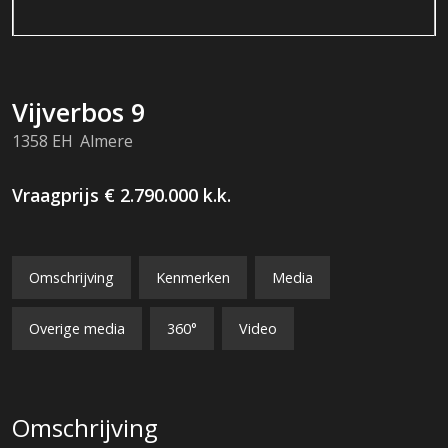
Vijverbos
9
1358 EH
Almere
Vraagprijs
€ 2.790.000
k.k.
Omschrijving
Kenmerken
Media
Overige media
360°
Video
Omschrijving