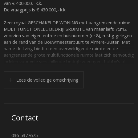
van € 400.000,- k.k.
De vraagprijs is € 430.000,- k.k.
Zeer royaal GESCHAKELDE WONING met aangrenzende ruime
MULTIFUNCTIONELE BEDRIJFSRUIMTE van maar liefs 75m2
voorzien van eigen entree en huisnummer (nr.8), rustig gelegen
aan de rand van de Bouwmeesterbuurt te Almere-Buiten. Met
name de living biedt u een overweldigende ruimte en de
aangrenzende grote multifunctionele ruimte laat zich eenvoudig
indelen voor vele verschillende bedrijfsvoeringen, hobby's of
woonfuncties. Indien gewenst kan e.e.a. ook geheel of
gedeeltelijk bij de woning betrokken worden.
Lees de volledige omschrijving
In de directe omgeving vindt u openbare voorzieningen zoals
een buurtsupermarkt, een gezondheidscentrum, scholen en
openbaar vervoer. Het winkelcentrum van Almere-Buiten ligt op
korte fietsafstand. Vanaf deze locatie zijn tevens de A6 en A27
goed bereikbaar.
Contact
Indeling woning:
Begane grond:
036-5377675