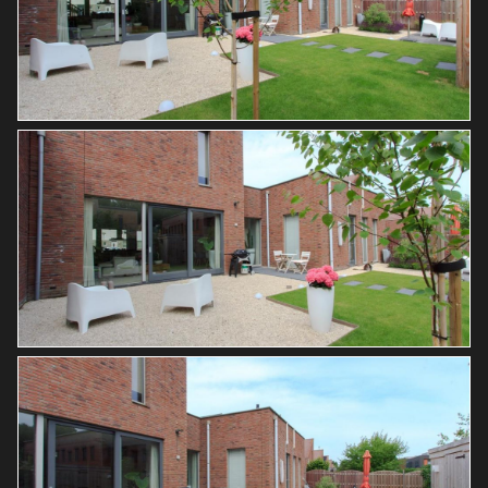
Oppervlakte
463 m²
Eigendomssituatie
Volle eigendom
Perceel
AMR04-M-2248
Buitenruimte
Tuin
Achtertuin, voortuin
Achtertuin
180 m²
Ligging tuin
Noordoost
Parkeergelegenheid
Soort parkeergelegenheid
Openbaar parkeren